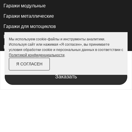
Гаражи модульные
Гаражи металлические
Гаражи для мотоциклов
Гаражи 2 на 2
Мы используем cookie-файлы и инструменты аналитики.
Используя сайт или нажимая «Я согласен», вы принимаете
Гаражи для квадроциклов
условия обработки cookie и персональных данных в соответствии с
Политикой конфиденциальности
.
Гаражи 4 на 4
от
6 700 ₽
Я СОГЛАСЕН
Гаражи из профлиста
За изделие в цинке
Заказать
Гаражи для велосипедов
Шкафы в паркинг
Роллетные шкафы
Шкафы уличные всепогодные
Шкафы садовые