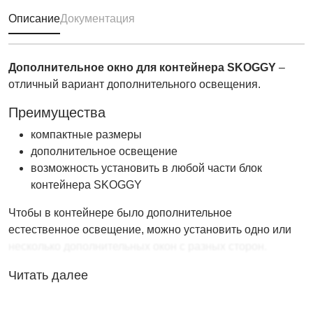
Описание
Документация
Дополнительное окно для контейнера SKOGGY
–
отличный вариант дополнительного освещения.
Преимущества
компактные размеры
дополнительное освещение
возможность установить в любой части блок
контейнера SKOGGY
Чтобы в контейнере было дополнительное
естественное освещение, можно установить одно или
несколько дополнительных окон с разных сторон.
Данное окно представлено в размере 30х90 см, мы
Читать далее
предлагаем также окно размером 50х90 см.