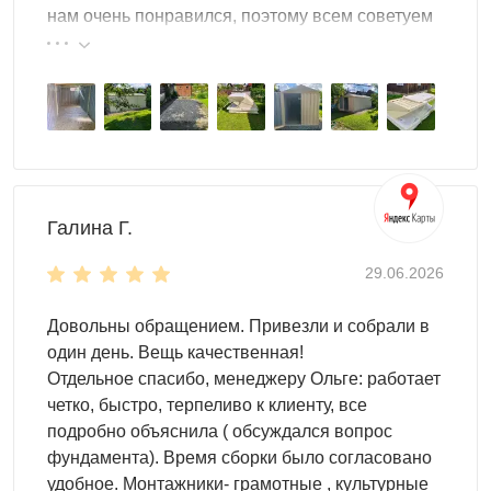
нам очень понравился, поэтому всем советуем
Городские частные дома
— небольшой двор, где
эту фирму.
каждый квадратный метр занят, но место для
велосипедов, шин и садового инструмента всё
равно нужно
Арендаторы участков
— лёгкий и разборный:
перевозится в прицепе при необходимости сменить
место
Вторая постройка на участке
— когда основной
Галина Г.
хозблок уже занят и нужен отдельный отсек для
конкретной категории вещей
29.06.2026
Довольны обращением. Привезли и собрали в
один день. Вещь качественная!
Отдельное спасибо, менеджеру Ольге: работает
четко, быстро, терпеливо к клиенту, все
подробно объяснила ( обсуждался вопрос
фундамента). Время сборки было согласовано
удобное. Монтажники- грамотные , культурные