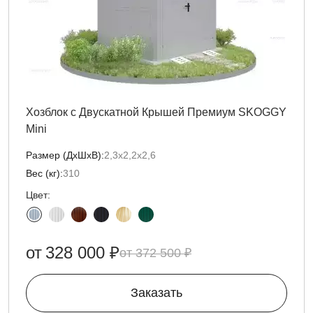
Хозблок с Двускатной Крышей Премиум SKOGGY
Mini
Размер (ДxШxВ):
2,3х2,2х2,6
Вес (кг):
310
Цвет:
от
328 000 ₽
372 500 ₽
Заказать