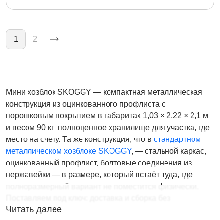
Нумерация страниц
1
2
Мини хозблок SKOGGY — компактная металлическая
конструкция из оцинкованного профлиста с
порошковым покрытием в габаритах 1,03 × 2,22 × 2,1 м
и весом 90 кг: полноценное хранилище для участка, где
место на счету. Та же конструкция, что в
стандартном
металлическом хозблоке SKOGGY
, — стальной каркас,
оцинкованный профлист, болтовые соединения из
нержавейки — в размере, который встаёт туда, где
полноразмерный вариант не поместится физически.
Поставляем под ключ: доставка и сборка без
Читать далее
фундамента за один день. Цена от 78 775 ₽ в цинке,