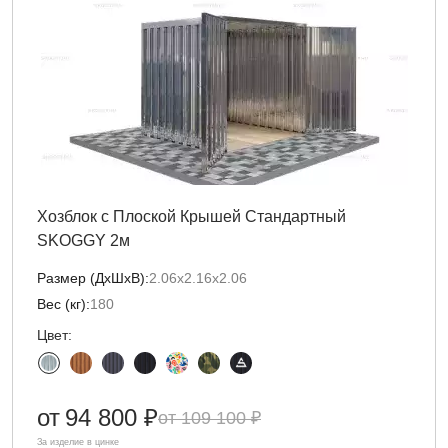
Хозблок с Плоской Крышей Стандартный
SKOGGY 2м
Размер (ДxШxВ):
2.06х2.16х2.06
Вес (кг):
180
Цвет:
от
94 800 ₽
109 100 ₽
За изделие в цинке