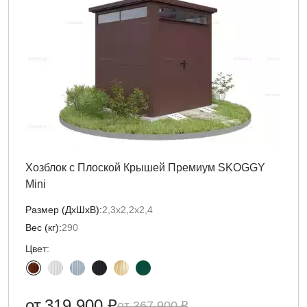
Хозблок с Плоской Крышей Премиум SKOGGY
Mini
Размер (ДxШxВ):
2,3х2,2х2,4
Вес (кг):
290
Цвет:
от
319 900 ₽
367 900 ₽