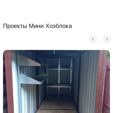
рассчитывается индивидуально в зависимости от
варианта пола и цвета.
Проекты Мини Хозблока
Чем мини хозблок отличается от
стандартного
Стандартный хозблок начинается от 2,2 × 2,0 м и
рассчитан на участки, где есть свободная площадь под
отдельную постройку. Мини хозблок SKOGGY с шириной
1,03 м встаёт в узкую боковую полосу между домом и