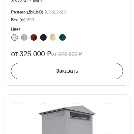
SKOGGY Mini
Размер (ДxШxВ):
2,3х2,2х2,6
Вес (кг):
300
Цвет:
от
325 000 ₽
373 800 ₽
Заказать