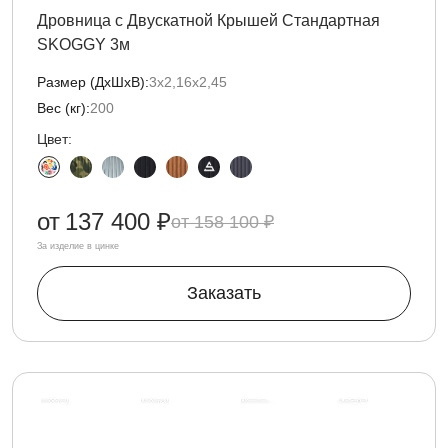
Дровница с Двускатной Крышей Стандартная
SKOGGY 3м
Размер (ДxШxВ):
3х2,16х2,45
Вес (кг):
200
Цвет:
от
137 400 ₽
158 100 ₽
За изделие в цинке
Заказать