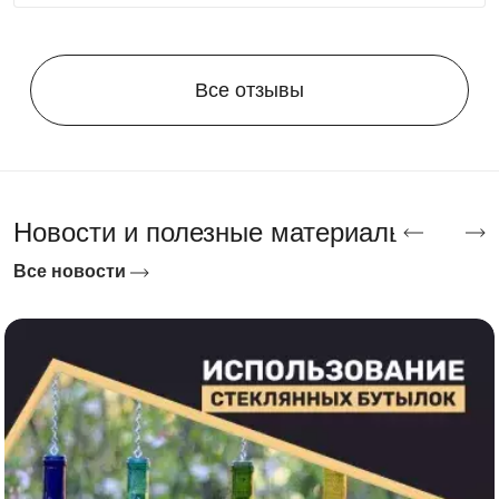
нержавеющей стали откручиваются стандартным
ключом без растворителей через любое количество лет
службы. Устанавливается на плитку, бетон,
Все отзывы
утрамбованный грунт или опорные блоки — фундамент
и разрешение на строительство не требуются. Цвет —
любой RAL, два цвета по цене одного и принт по
вашему эскизу доступны по запросу. Гарантия на
конструкцию — 3 года, на покрытие — 5 лет.
Новости и полезные материалы
Все новости
Как купить мини хозблок под ключ