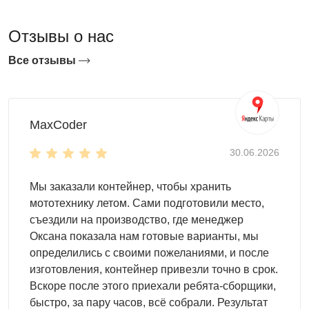
Отзывы о нас
Все отзывы
Для кого подходит мини хозблок
MaxCoder
30.06.2026
Участки 3–6 соток
— нет свободного пятна под
большую модель, но есть узкая полоса или угол у
Мы заказали контейнер, чтобы хранить
забора
мототехнику летом. Сами подготовили место,
Боковые проходы между домом и забором
—
съездили на производство, где менеджер
ширина от 1,2 м позволяет установить мини хозблок
Оксана показала нам готовые варианты, мы
там, где стандартная модель просто не встанет
определились с своими пожеланиями, и после
Торцы гаражей и хозяйственных построек
—
изготовления, контейнер привезли точно в срок.
дополнительный изолированный отсек для
Вскоре после этого приехали ребята-сборщики,
инструмента или расходных материалов без
быстро, за пару часов, всё собрали. Результат
пристройки к основной конструкции