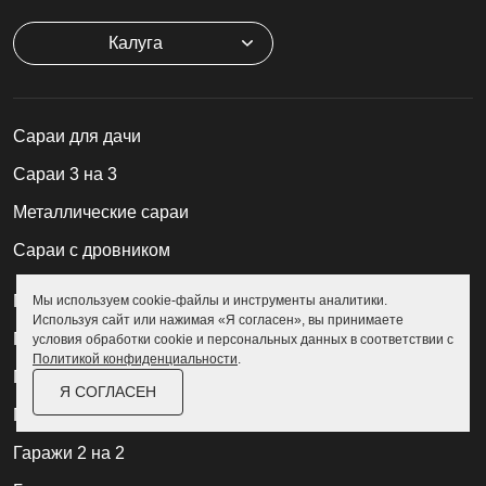
Калуга
Cараи для дачи
Сараи 3 на 3
Металлические сараи
Сараи с дровником
Гаражи быстровозводимые
Мы используем cookie-файлы и инструменты аналитики.
Используя сайт или нажимая «Я согласен», вы принимаете
Гаражи модульные
условия обработки cookie и персональных данных в соответствии с
Политикой конфиденциальности
.
Гаражи металлические
Я СОГЛАСЕН
Гаражи для мотоциклов
Гаражи 2 на 2