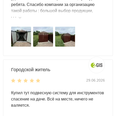
ребята. Спасибо компании за организацию
такой работы : большой выбор продукции,
реальные цены.
Характеристики мини хозблока
Каркас — стальной профиль 40×20 мм с цинковым
покрытием, обшивка —
профлист С8 из оцинкованной
стали 0,5 мм
с двусторонним полимерным покрытием:
Городской житель
не ржавеет, не выгорает и не требует покраски или
обработки весь срок эксплуатации. Пол — OSB 18 мм на
29.06.2026
стальных лагах или рифлёный металл 3 мм по выбору:
нагрузка до 500 кг/м² без прогиба настила.
Купил тут подвесную систему для инструментов
Технологические отверстия в стенах — постоянная
спасение на даче. Всё на месте, ничего не
естественная вентиляция: конденсат не накапливается,
валяется.
хранящиеся вещи и электрооборудование не страдают
от перепадов влажности. Болтовые соединения из