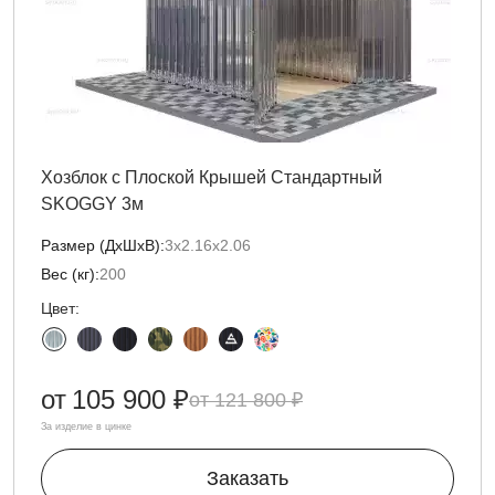
Хозблок с Плоской Крышей Стандартный
SKOGGY 3м
Размер (ДxШxВ):
3х2.16х2.06
Вес (кг):
200
Цвет:
от
105 900 ₽
121 800 ₽
За изделие в цинке
Заказать