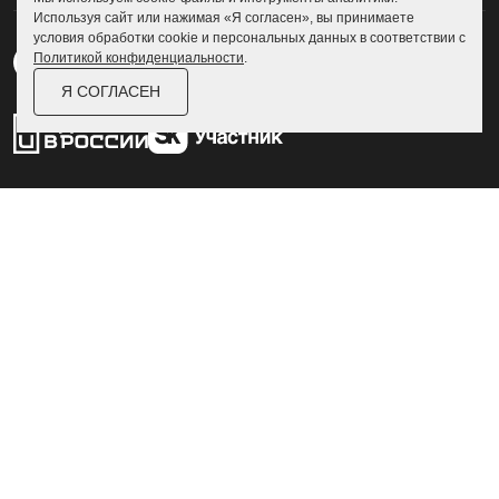
Используя сайт или нажимая «Я согласен», вы принимаете
условия обработки cookie и персональных данных в соответствии с
Политикой конфиденциальности
.
Я СОГЛАСЕН
Пользовательское соглашение
Политика конфиденциальности
© Skoggy 2026
Информация на сайте не является
публичной офертой
Разработка и дизайн сайта
zexler.ru
ZEXLER