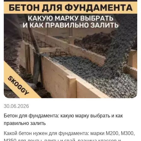
30.06.2026
0
Бетон для фундамента: какую марку выбрать и как
З
правильно залить
н
Какой бетон нужен для фундамента: марки М200, М300,
В
т
М350 для ленты, плиты и свай, разница классов и
с