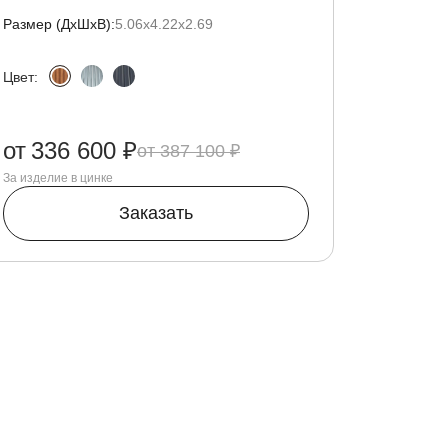
Размер (ДxШxВ):
5.06х4.22х2.69
Цвет:
от
336 600 ₽
387 100 ₽
За изделие в цинке
Заказать