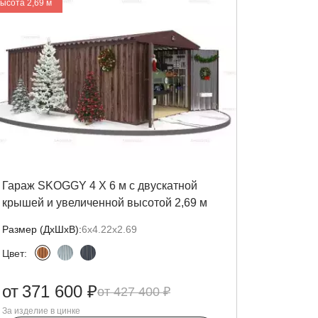
высота 2,69 м
Гараж SKOGGY 4 Х 6 м с двускатной
крышей и увеличенной высотой 2,69 м
Размер (ДxШxВ):
6х4.22х2.69
Цвет:
от
371 600 ₽
427 400 ₽
За изделие в цинке