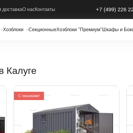
+7 (499) 226 2
и доставка
О нас
Контакты
Хозблоки
Секционные
Хозблоки "Премиум"
Шкафы и Бок
в Калуге
С окошками!