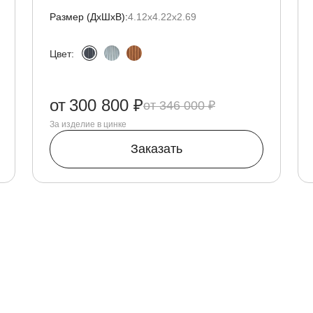
Размер (ДxШxВ):
4.12х4.22х2.69
Цвет:
от
300 800 ₽
346 000 ₽
За изделие в цинке
Заказать