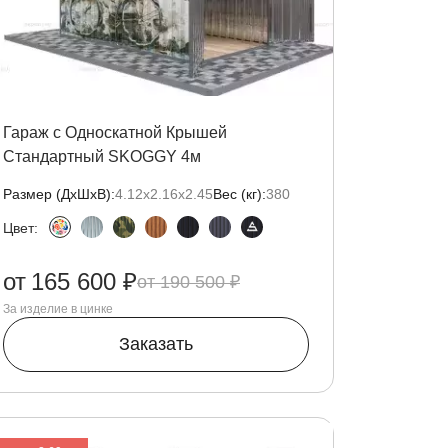
Гараж с Односкатной Крышей
Стандартный SKOGGY 4м
Размер (ДxШxВ):
4.12х2.16х2.45
Вес (кг):
380
Цвет:
от
165 600 ₽
190 500 ₽
За изделие в цинке
Заказать