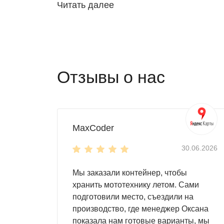
Читать далее
Повышенная прочность
: корпус из о
выдерживает снеговые нагрузки и меха
Надёжная крыша
: выдерживает до 250 
Герметичный пол
: выдерживает до 50
Мобильность
: гараж можно разбирать 
Отзывы о нас
Установка без фундамента
: монтаж н
Дизайн на выбор
: окраска по палитре
Что поместится кром
MaxCoder
Гараж SKOGGY для снегохода — не просто м
30.06.2026
инструменты, велосипеды, самокаты, навес
пространства установите стеллажи, панели 
Мы заказали контейнер, чтобы
хранить мототехнику летом. Сами
Как купить гараж д
подготовили место, съездили на
производство, где менеджер Оксана
показала нам готовые варианты, мы