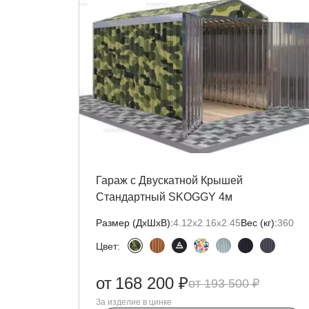
Гараж с Двускатной Крышей
Стандартный SKOGGY 4м
Размер (ДxШxВ):
4.12х2.16х2.45
Вес (кг):
360
Цвет:
от
168 200 ₽
193 500 ₽
За изделие в цинке