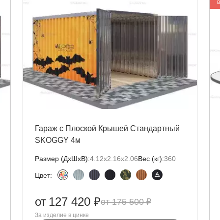
Гараж с Плоской Крышей Стандартный
SKOGGY 4м
Размер (ДxШxВ):
4.12х2.16х2.06
Вес (кг):
360
Цвет:
от
127 420 ₽
175 500 ₽
За изделие в цинке