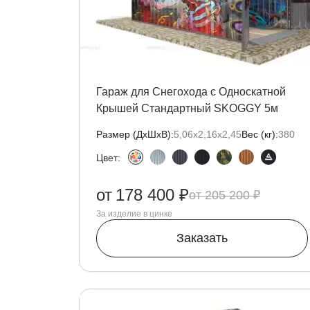
Гараж для Снегохода с Односкатной
Крышей Стандартный SKOGGY 5м
Размер (ДxШxВ):
5,06х2,16х2,45
Вес (кг):
380
Цвет:
от
178 400 ₽
205 200 ₽
За изделие в цинке
Заказать