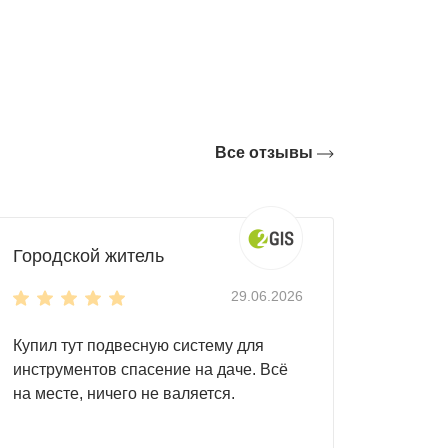
толщиной 0,5 мм. Усиленная конструкция
ая попадание влаги внутрь.
тиями для отвода воды.
без использования манипулятора.
бот.
Все отзывы
и и нанесение логотипа.
Городской житель
ельное оборудованиe: садовый инвентарь,
29.06.2026
а или дрова. Для удобной организации
Купил тут подвесную систему для
инструментов спасение на даче. Всё
на месте, ничего не валяется.