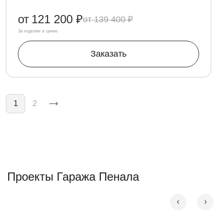
от
121 200 ₽
139 400 ₽
За изделие в цинке
Заказать
Нумерация страниц
1
2
Проекты Гаража Пенала