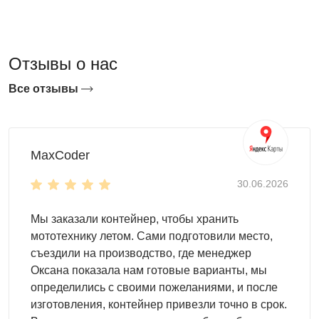
Отзывы о нас
Все отзывы
Преимущества гаража-пенала
MaxCoder
Компактность
: длина обычно 2–3 м, плоская
крыша экономит пространство, идеально для узких
30.06.2026
участков
Ворота
: выбор — распашные металлические или
Мы заказали контейнер, чтобы хранить
рольставни (экономят место перед гаражом)
мототехнику летом. Сами подготовили место,
Крыша
: плоская, односкатная или двускатная;
съездили на производство, где менеджер
выдерживает до 250 кг/м² (до 2 м снега), водостоки
Оксана показала нам готовые варианты, мы
отводят воду
определились с своими пожеланиями, и после
Прочный пол
: нагрузка до 500 кг/м², герметичный, с
изготовления, контейнер привезли точно в срок.
дренажными отверстиями; защищает от грызунов