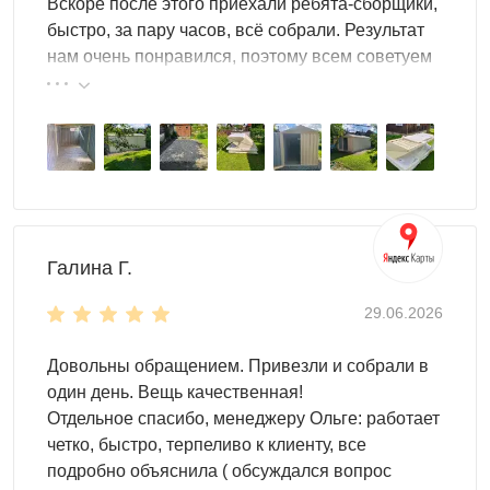
Вскоре после этого приехали ребята-сборщики,
Конструкция
: усиление уголками и болтовая
быстро, за пару часов, всё собрали. Результат
стяжка стен; металл с оцинковкой/полимерным
нам очень понравился, поэтому всем советуем
покрытием не боится коррозии
эту фирму.
Сборка
: разборный формат без сварки, монтаж за 2
часа своими силами; перевозка на газели без
спецтехники
Доп. опции
: окна для освещения, цвета по RAL
(два цвета по цене одного), принт/граффити/логотип
Галина Г.
29.06.2026
Довольны обращением. Привезли и собрали в
один день. Вещь качественная!
Отдельное спасибо, менеджеру Ольге: работает
четко, быстро, терпеливо к клиенту, все
Вместимость конструкции
подробно объяснила ( обсуждался вопрос