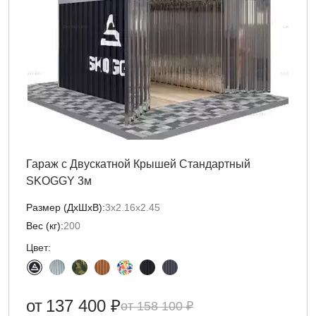
Гараж с Двускатной Крышей Стандартный
SKOGGY 3м
Размер (ДxШxВ):
3х2.16х2.45
Вес (кг):
200
Цвет:
от
137 400 ₽
158 100 ₽