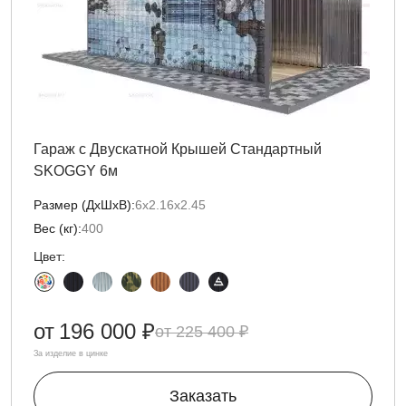
Гараж с Двускатной Крышей Стандартный
SKOGGY 6м
Размер (ДxШxВ):
6х2.16х2.45
Вес (кг):
400
Цвет:
от
196 000 ₽
225 400 ₽
За изделие в цинке
Заказать