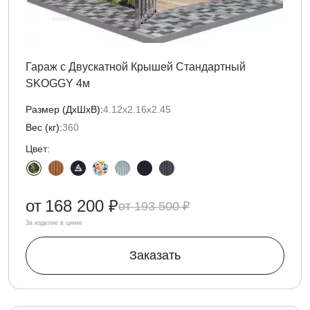
Гараж с Двускатной Крышей Стандартный
SKOGGY 4м
Размер (ДxШxВ):
4.12х2.16х2.45
Вес (кг):
360
Цвет:
от
168 200 ₽
193 500 ₽
За изделие в цинке
Заказать