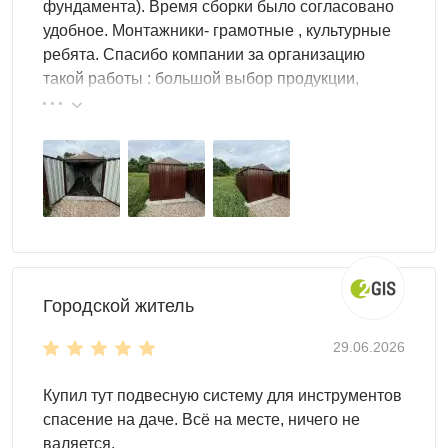
фундамента). Время сборки было согласовано
удобное. Монтажники- грамотные , культурные
Гараж-пенал рассчитан на мототехнику (мотоцикл,
ребята. Спасибо компании за организацию
скутер, квадроцикл) и дополнительное оборудование:
такой работы : большой выбор продукции,
инструмент, садовый инвентарь, стройматериалы,
реальные цены.
спортивный инвентарь, мебель, колёса/шины,
генератор. Более просторные модели вмещают
несколько единиц техники и мастерскую. Для
организации пространства добавьте системы хранения:
стеллажи, панели для инструмента, направляющие,
подвесы.
Городской житель
29.06.2026
Купил тут подвесную систему для инструментов
спасение на даче. Всё на месте, ничего не
валяется.