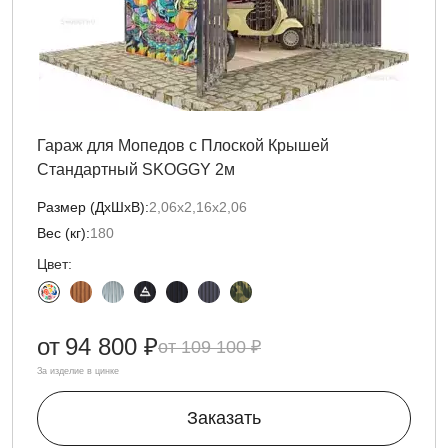
Гараж для Мопедов с Плоской Крышей
Стандартный SKOGGY 2м
Размер (ДxШxВ):
2,06х2,16х2,06
Вес (кг):
180
Цвет:
от
94 800 ₽
109 100 ₽
За изделие в цинке
Заказать