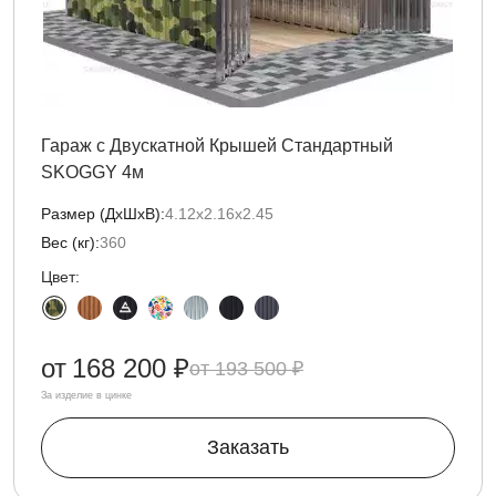
Гараж с Двускатной Крышей Стандартный
SKOGGY 4м
Размер (ДxШxВ):
4.12х2.16х2.45
Вес (кг):
360
Цвет:
от
168 200 ₽
193 500 ₽
За изделие в цинке
Заказать