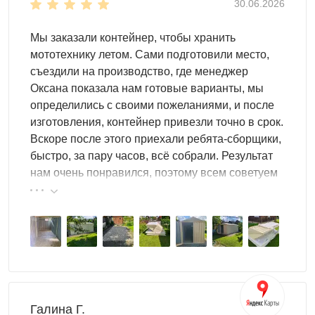
удобно разместить дополнительные аксессуары и
30.06.2026
инструменты. Гараж с односкатной крышей сэкономит
вам место на участке, если приставить постройку прямо
Мы заказали контейнер, чтобы хранить
к дому или забору. Двускатная крыша обеспечит
мототехнику летом. Сами подготовили место,
практичность.
съездили на производство, где менеджер
Оксана показала нам готовые варианты, мы
Стоит отметить, что для гаража лучше всего выбрать
определились с своими пожеланиями, и после
усиленную
конструкцию. Она более надежная,
изготовления, контейнер привезли точно в срок.
поскольку оснащена дополнительными ребрами
Вскоре после этого приехали ребята-сборщики,
жесткости.
быстро, за пару часов, всё собрали. Результат
нам очень понравился, поэтому всем советуем
Чем просторнее корпус гаража, тем больше полезного
эту фирму.
места внутри. Помимо автомобиля или мототехники,
внутри можно расположить:
строительные материалы
садовый инвентарь
любое оборудование
аксессуары для автомобиля и т.д.
Галина Г.