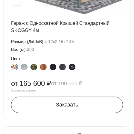
Гараж с Односкатной Крышей Стандартный
SKOGGY 4м
Размер (ДxШxВ):
4.12х2.16х2.45
Вес (кг):
380
Цвет:
от
165 600 ₽
190 500 ₽
За изделие в цинке
Заказать