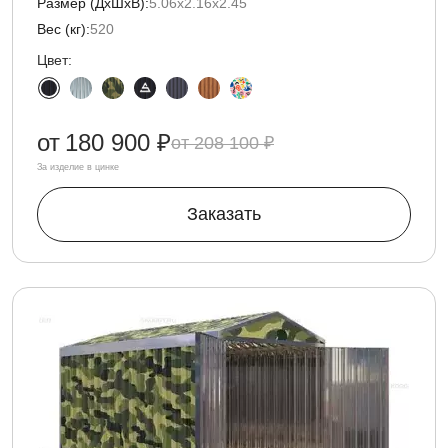
Размер (ДxШxВ):
5.06х2.16х2.45
Вес (кг):
520
Цвет:
от
180 900 ₽
208 100 ₽
За изделие в цинке
Заказать