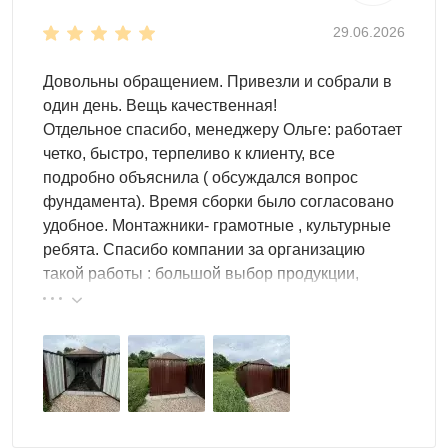
Если установить внутри системы хранения (например,
шкаф для шин, стеллаж), пользоваться гаражом будет
29.06.2026
еще удобнее. Внутри точно поместится все
необходимое.
Довольны обращением. Привезли и собрали в
один день. Вещь качественная!
Выбор дизайна
Отдельное спасибо, менеджеру Ольге: работает
Выбирайте любой дизайн для переносного гаража!
четко, быстро, терпеливо к клиенту, все
Оформление может быть разным.
подробно объяснила ( обсуждался вопрос
фундамента). Время сборки было согласовано
Мы можем сделать гараж черным, серым, красным
удобное. Монтажники- грамотные , культурные
или зеленым. Просто выберите оттенок, который
ребята. Спасибо компании за организацию
подойдет именно вам!
такой работы : большой выбор продукции,
Для любителей граффити мы подберем принт на
реальные цены.
любой вкус.
При необходимости можно нанести надпись или
логотип.
Сборно-разборная конструкция
Переносной гараж удобен в сборке и перевозке. Для