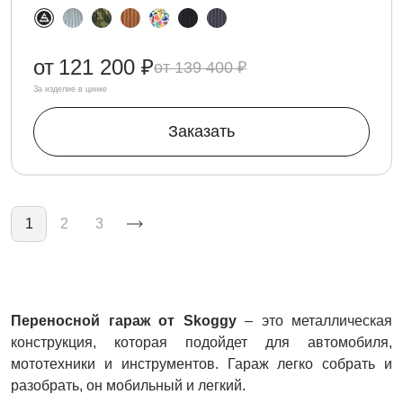
от
121 200 ₽
139 400 ₽
За изделие в цинке
Заказать
Нумерация страниц
1
2
3
Переносной гараж от Skoggy
– это металлическая
конструкция, которая подойдет для автомобиля,
мототехники и инструментов. Гараж легко собрать и
разобрать, он мобильный и легкий.