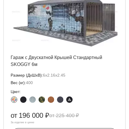
Гараж с Двускатной Крышей Стандартный
SKOGGY 6м
Размер (ДxШxВ):
6х2.16х2.45
Вес (кг):
400
Цвет:
от
196 000 ₽
225 400 ₽
За изделие в цинке