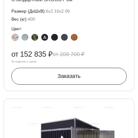
Размер (ДxШxВ):
6х2.16х2.06
Вес (кг):
400
Цвет:
от
152 835 ₽
209 700 ₽
За изделие в цинке
Заказать