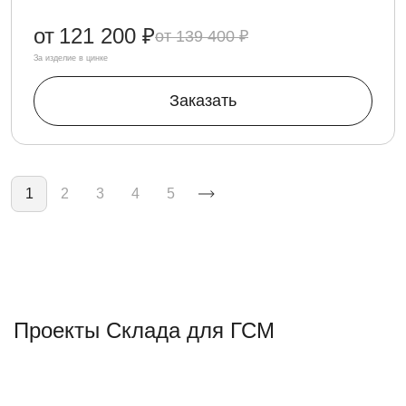
от
121 200 ₽
139 400 ₽
За изделие в цинке
Заказать
Нумерация страниц
1
2
3
4
5
Проекты Склада для ГСМ