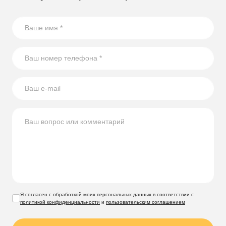
Выполняем доставку в разобранном виде
по Калуге
и
области. Дополнительно вы можете заказать блоки под
фундамент, сборку и другие услуги. Оставьте заявку
онлайн удобным для вас доступом: форма обратного
звонка, сообщение в мессенджере или письмо на почту.
Мы поможем реализовать любой проект, чтобы ваш
участок стал функциональным и стильным!
Компания Скогги предлагает большой выбор
по
доступным ценам для жителей
Калуги и Калужской
области
.
Я согласен с обработкой моих персональных данных в соответствии с
политикой конфиденциальности
и
пользовательским соглашением