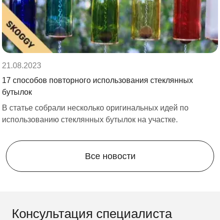
подходящие размеры и дизайн.
21.08.2023
17 способов повторного использования стеклянных
бутылок
В статье собрали несколько оригинальных идей по
В уличном шкафу можно хранить что угодно,
использованию стеклянных бутылок на участке.
например, садовый инвентарь. Если вы
интересуетесь принадлежностями для сада,
читайте статью
"Лучшие садовые грабли: на
Все новости
что стоит обратить внимание при выборе"
.
Доставка
по Калуге и Калужской
области
Консультация специалиста