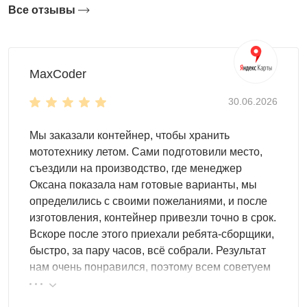
Все отзывы
Особенности уличных шкафов
MaxCoder
Шкафы SKOGGY делают под разные задачи и габариты
участка: доступны варианты с рольставнями или
30.06.2026
распашными дверями, а размеры можно подобрать по
ширине, высоте и глубине.
Мы заказали контейнер, чтобы хранить
мототехнику летом. Сами подготовили место,
По материалам используется холоднокатаная
съездили на производство, где менеджер
оцинкованная сталь: у типовых моделей толщина стен и
Оксана показала нам готовые варианты, мы
крыши — 1 мм, а днище (пол) — 2 мм, что даёт
определились с своими пожеланиями, и после
жёсткость и устойчивость к деформациям.
изготовления, контейнер привезли точно в срок.
Для удобной организации хранения внутри можно
Вскоре после этого приехали ребята-сборщики,
поставить полки и подвесы, а также подобрать решения
быстро, за пару часов, всё собрали. Результат
под конкретные сценарии — например, под шины или
нам очень понравился, поэтому всем советуем
инструмент.
эту фирму.