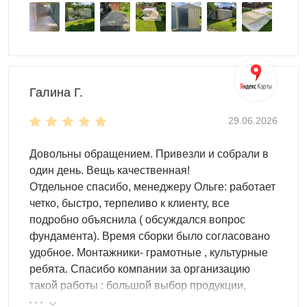
Галина Г.
29.06.2026
Довольны обращением. Привезли и собрали в
один день. Вещь качественная!
Что можно хранить в дачном шкафу
Отдельное спасибо, менеджеру Ольге: работает
четко, быстро, терпеливо к клиенту, все
Садовый инвентарь и расходники для участка:
подробно объяснила ( обсуждался вопрос
шланги, секаторы, перчатки, лейки, удобрения и т.п.
фундамента). Время сборки было согласовано
Инструмент и оснастку: электроинструмент, крепёж,
удобное. Монтажники- грамотные , культурные
наборы ключей, удлинители.
ребята. Спасибо компании за организацию
Автомобильные вещи: шины/диски, аксессуары и
такой работы : большой выбор продукции,
“автонабор”, если шкаф стоит рядом с парковкой
реальные цены.