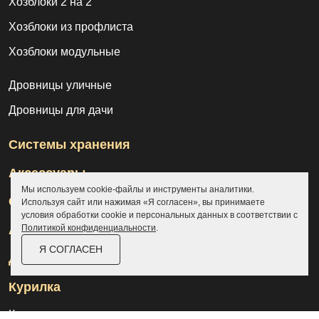
Хозблоки 2 на 2
Хозблоки из профлиста
Хозблоки модульные
Дровницы уличные
Дровницы для дачи
Системы хранения
Аксессуары
Мы используем cookie-файлы и инструменты аналитики.
Склады
Используя сайт или нажимая «Я согласен», вы принимаете
условия обработки cookie и персональных данных в соответствии с
Политикой конфиденциальности
.
Ангары
Я СОГЛАСЕН
Дровницы
Курилка
Контакты