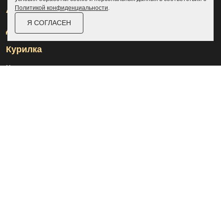
Политикой конфиденциальности
.
Ангары
Я СОГЛАСЕН
Дровницы
Курилка
Контакты
О компании
Доставка и оплата
Услуги
Отзывы
Новости и статьи
Выполненные проекты
Назначение
Частые вопросы