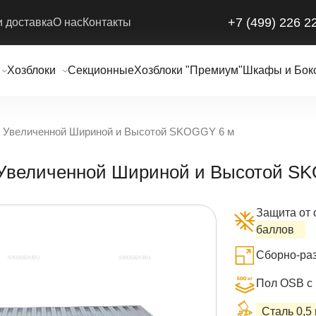
+7 (499) 226 2
и доставка
О нас
Контакты
Хозблоки
Секционные
Хозблоки "Премиум"
Шкафы и Бок
С Увеличенной Шириной и Высотой SKOGGY 6 м
 Увеличенной Шириной и Высотой S
Защита от 
баллов
Сборно-раз
Пол OSB с 
Сталь 0,5