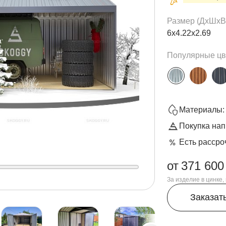
Размер (ДxШxВ
6х4.22х2.69
Популярные цв
Материалы: 
Покупка нап
Есть рассро
от
371 600
За изделие в цинке
Заказат