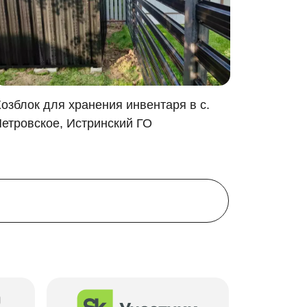
озблок для хранения инвентаря в с.
Гараж д
етровское, Истринский ГО
Владими