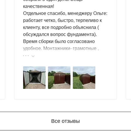
качественная!
Отдельное спасибо, менеджеру Ольге:
работает четко, быстро, терпеливо к
клиенту, все подробно объяснила (
обсуждался вопрос фундамента).
Время сборки было согласовано
удобное. Монтажники- грамотные ,
культурные ребята. Спасибо компании
за организацию такой работы :
большой выбор продукции, реальные
цены.
Все отзывы