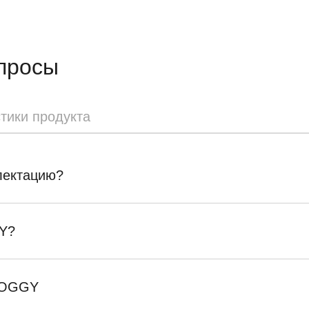
просы
тики продукта
плектацию?
Y?
SKOGGY