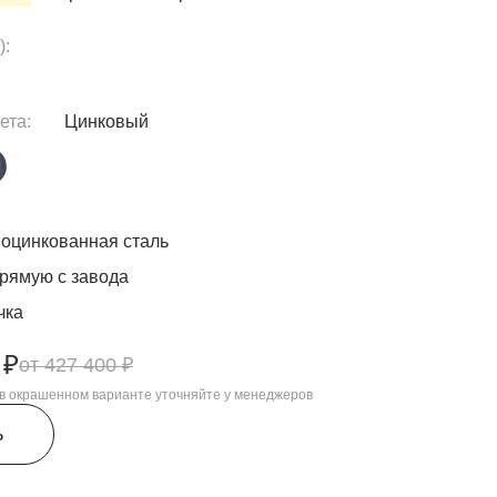
):
ета:
Цинковый
оцинкованная сталь
рямую с завода
чка
 ₽
427 400 ₽
, в окрашенном варианте уточняйте у менеджеров
ь