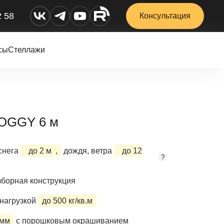
2 58
Консультация
сы
Стеллажи
KOGGY 6 м
снега
до 2 м
,
дождя, ветра
до 12
?
борная конструкция
нагрузкой
до 500 кг/кв.м
 мм
с порошковым окрашиванием