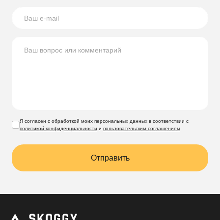
заключим договор.
Согласуем сроки изготовления и доставки, и в
согласованный день привезем и установим гараж на
вашем участке.
Я согласен с обработкой моих персональных данных в соответствии с
политикой конфиденциальности
и
пользовательским соглашением
Отправить
Гаражи подходят для автомобиля и размещения
сопутствующих предметов, таких, как шины. О
том, как лучше их содержать, читайте в статье
"Правильное хранение шин: раскрываем секреты"
.