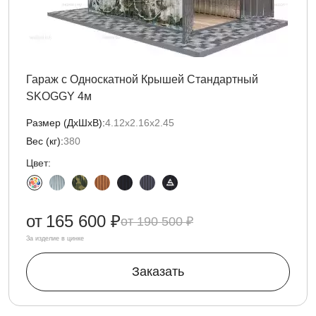
Гараж с Односкатной Крышей Стандартный
SKOGGY 4м
Размер (ДxШxВ):
4.12х2.16х2.45
Вес (кг):
380
Цвет:
от
165 600 ₽
190 500 ₽
За изделие в цинке
Заказать