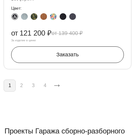
Цвет:
от
121 200 ₽
139 400 ₽
За изделие в цинке
Заказать
Нумерация страниц
1
2
3
4
Проекты Гаража сборно-разборного