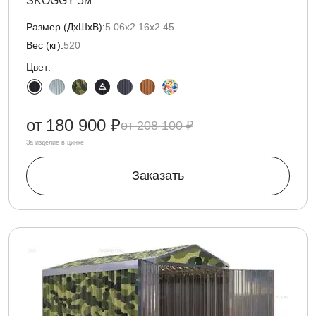
SKOGGY 5м
Размер (ДxШxВ):
5.06х2.16х2.45
Вес (кг):
520
Цвет:
от
180 900 ₽
208 100 ₽
За изделие в цинке
Заказать