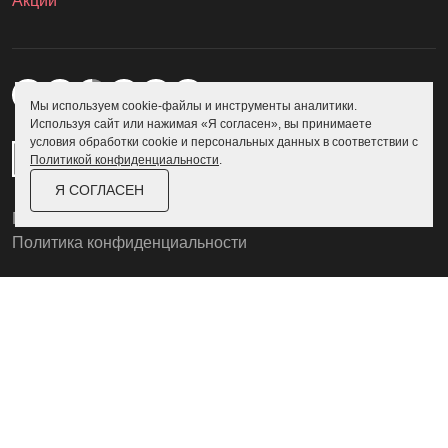
Акции
Мы используем cookie-файлы и инструменты аналитики.
Используя сайт или нажимая «Я согласен», вы принимаете
условия обработки cookie и персональных данных в соответствии с
Политикой конфиденциальности
.
Я СОГЛАСЕН
Пользовательское соглашение
Политика конфиденциальности
© Skoggy 2026
Информация на сайте не является
публичной офертой
Разработка сайта
Zexler.ru