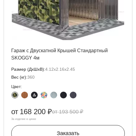
Гараж с Двускатной Крышей Стандартный
SKOGGY 4м
Размер (ДxШxВ):
4.12х2.16х2.45
Вес (кг):
360
Цвет:
от
168 200 ₽
193 500 ₽
За изделие в цинке
Заказать