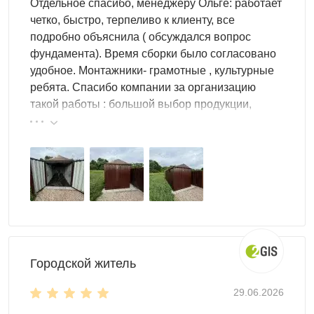
Отдельное спасибо, менеджеру Ольге: работает
инвентарь, дачную мебель.
четко, быстро, терпеливо к клиенту, все
подробно объяснила ( обсуждался вопрос
Как осуществляется сборка гаража
фундамента). Время сборки было согласовано
удобное. Монтажники- грамотные , культурные
Процесс монтажа интуитивно понятен и состоит из
ребята. Спасибо компании за организацию
нескольких этапов:
такой работы : большой выбор продукции,
Подготовка ровного основания (асфальт,
реальные цены.
утрамбованный грунт, блоки)
Сборка каркаса из стальных профилей
Монтаж стеновых и кровельных панелей
Установка ворот и дополнительных элементов
Фиксация конструкции на основании
Все необходимое для сборки входит в комплект,
включая соединительные элементы и подробную
Городской житель
инструкцию.
29.06.2026