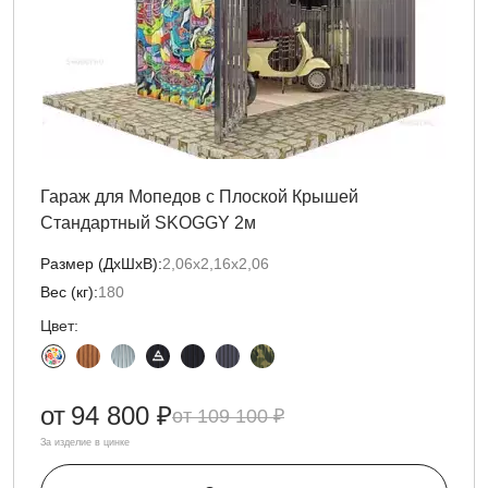
Гараж для Мопедов с Плоской Крышей
Стандартный SKOGGY 2м
Размер (ДxШxВ):
2,06х2,16х2,06
Вес (кг):
180
Цвет:
от
94 800 ₽
109 100 ₽
За изделие в цинке