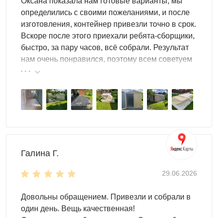
Оксана показала нам готовые варианты, мы
определились с своими пожеланиями, и после
изготовления, контейнер привезли точно в срок.
Вскоре после этого приехали ребята-сборщики,
быстро, за пару часов, всё собрали. Результат
нам очень понравился, поэтому всем советуем
эту фирму.
Что можно хранить в сборно-
разборном гараже
Автомобили любого класса - от компактных моделей до
внедорожников.
Галина Г.
Различную мототехнику: мотоциклы, квадроциклы,
снегоходы, скутеры, питбайки.
29.06.2026
Садовую и строительную технику: газонокосилки,
Довольны обращением. Привезли и собрали в
генераторы, станки, насосные станции.
один день. Вещь качественная!
Сезонные предметы: колеса и шины, спортивный