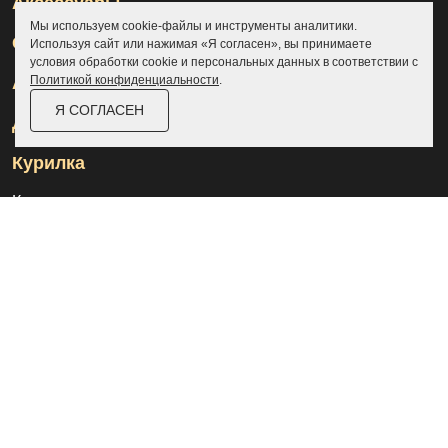
Аксессуары
Мы используем cookie-файлы и инструменты аналитики.
Склады
Используя сайт или нажимая «Я согласен», вы принимаете
условия обработки cookie и персональных данных в соответствии с
Политикой конфиденциальности
.
Ангары
Я СОГЛАСЕН
Дровницы
Курилка
Контакты
О компании
Доставка и оплата
Услуги
Отзывы
Новости и статьи
Выполненные проекты
Назначение