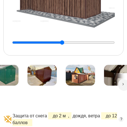
Защита от снега
до 2 м
,
дождя, ветра
до 12
?
баллов