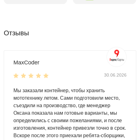
Высота двускатной крыши
высота в коньке - 2,45 м
высота у основания крыши - 2,06 м
Отзывы
Цвет можно выбрать любой из стандартных RAL. Но
также доступны другие, нестандартные, цвета RAL по
индивидуальному запросу.
MaxCoder
30.06.2026
Мы заказали контейнер, чтобы хранить
мототехнику летом. Сами подготовили место,
съездили на производство, где менеджер
Оксана показала нам готовые варианты, мы
определились с своими пожеланиями, и после
изготовления, контейнер привезли точно в срок.
Вскоре после этого приехали ребята-сборщики,