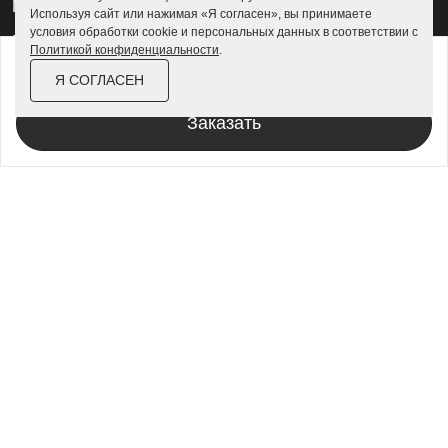
Гаражи для квадроциклов
Используя сайт или нажимая «Я согласен», вы принимаете
условия обработки cookie и персональных данных в соответствии с
Гаражи 4 на 4
Политикой конфиденциальности
.
от
180 900 ₽
208 100 ₽
Гаражи из профлиста
Я СОГЛАСЕН
За изделие в цинке
Гаражи для велосипедов
Заказать
Шкафы в паркинг
Роллетные шкафы
Шкафы уличные всепогодные
Шкафы садовые
Хозблоки для дачи
Хозблоки металлические
Хозблоки с дровником
Хозблоки 3 на 3