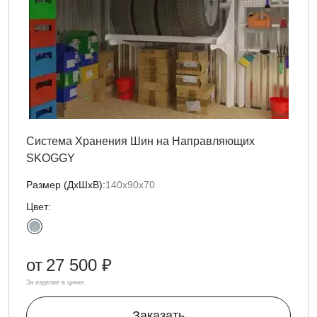
Система Хранения Шин на Направляющих
SKOGGY
Размер (ДxШxВ):
140х90х70
Цвет:
от
27 500 ₽
За изделие в цинке
Заказать