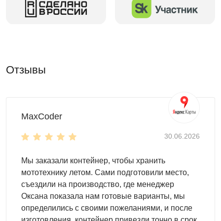
Рольставни гаража обеспечат удобный доступ к
нему.
Настил пола -
OSB плита 18 мм
толщиной
(поставляется в комплекте).
Для монтажа контейнеров SKOGGY не требуется
Отзывы
подготовка фундамента, достаточно установить
фундаментные блоки. Ниже представлена схема
расстановки:
MaxCoder
30.06.2026
Мы заказали контейнер, чтобы хранить
мототехнику летом. Сами подготовили место,
съездили на производство, где менеджер
Оксана показала нам готовые варианты, мы
определились с своими пожеланиями, и после
изготовления, контейнер привезли точно в срок.