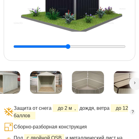
Защита от снега
до 2 м
,
дождя, ветра
до 12
?
баллов
Сборно-разборная конструкция
Пол
с двойной OSB
и металлический лист на